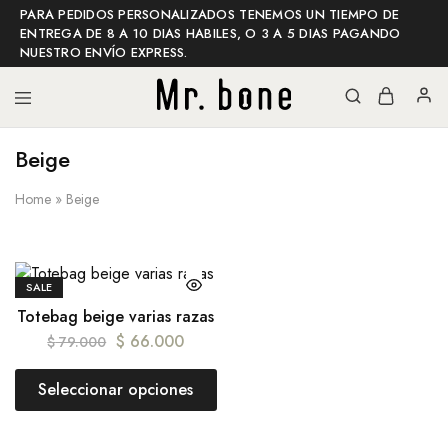
PARA PEDIDOS PERSONALIZADOS TENEMOS UN TIEMPO DE
ENTREGA DE 8 A 10 DIAS HABILES, O 3 A 5 DIAS PAGANDO
NUESTRO ENVÍO EXPRESS.
Beige
Mr
Mr
bone
bone
shop
Home
»
Beige
SALE
Totebag beige varias razas
$
66.000
$
79.000
Seleccionar opciones