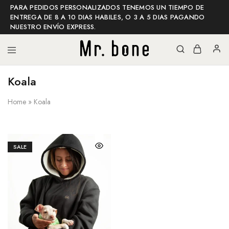
PARA PEDIDOS PERSONALIZADOS TENEMOS UN TIEMPO DE
ENTREGA DE 8 A 10 DIAS HABILES, O 3 A 5 DIAS PAGANDO
NUESTRO ENVÍO EXPRESS.
Koala
Mr
Mr
bone
bone
shop
Home
»
Koala
SALE