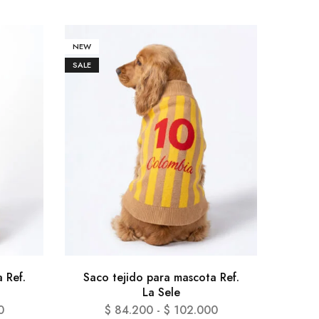
NEW
SALE
 Ref.
Saco tejido para mascota Ref.
La Sele
0
$
84.200
-
$
102.000