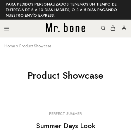
PARA PEDIDOS PERSONALIZADOS TENEMOS UN TIEMPO DE
ENTREGA DE 8 A 10 DIAS HABILES, O 3 A 5 DIAS PAGANDO
NUESTRO ENVÍO EXPRESS.
Home
»
Product Showcase
Mr
Mr
bone
bone
shop
Product Showcase
PERFECT SUMMER
Summer Days Look