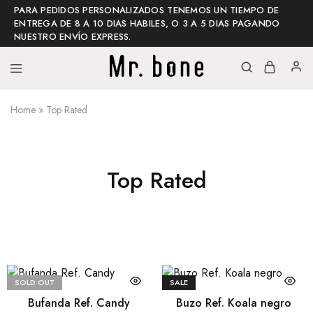
PARA PEDIDOS PERSONALIZADOS TENEMOS UN TIEMPO DE
ENTREGA DE 8 A 10 DIAS HABILES, O 3 A 5 DIAS PAGANDO
NUESTRO ENVÍO EXPRESS.
Home
»
Top Rated
Mr
Mr
bone
bone
shop
Top Rated
SOLD OUT
SALE
Bufanda Ref. Candy
Buzo Ref. Koala negro