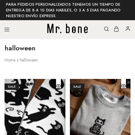
PARA PEDIDOS PERSONALIZADOS TENEMOS UN TIEMPO DE
ENTREGA DE 8 A 10 DIAS HABILES, O 3 A 5 DIAS PAGANDO
NUESTRO ENVÍO EXPRESS.
halloween
Mr
Mr
bone
bone
shop
Home
»
halloween
SALE
SALE