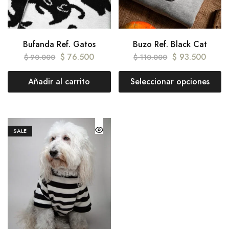
Bufanda Ref. Gatos
Buzo Ref. Black Cat
$
76.500
$
93.500
$
90.000
$
110.000
Añadir al carrito
Seleccionar opciones
SALE