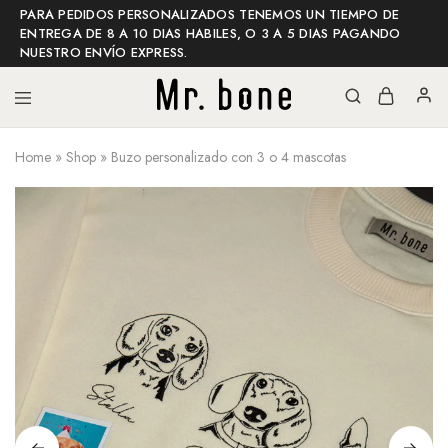
PARA PEDIDOS PERSONALIZADOS TENEMOS UN TIEMPO DE
ENTREGA DE 8 A 10 DIAS HABILES, O 3 A 5 DIAS PAGANDO
NUESTRO ENVÍO EXPRESS.
Home
»
Shop
»
Buzo personalizado con 3 o 4 mascotas
Mr
Mr
bone
bone
shop